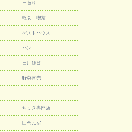
日替り
軽食・喫茶
ゲストハウス
パン
日用雑貨
野菜直売
ちまき専門店
田舎民宿