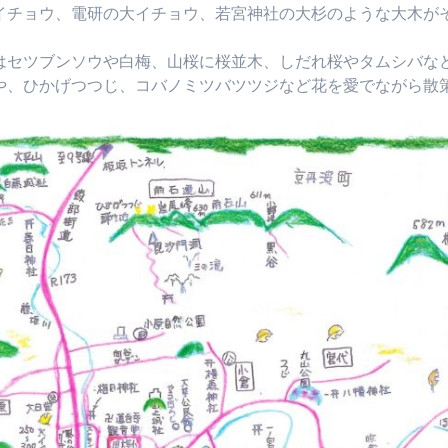
イチョウ、電研の大イチョウ、若宮神社の大杉のような大木が
はセツブンソウや白梅、山桜に桜並木、しだれ桜やタムシバな
や、ひかげつつじ、コバノミツバツツジなど花を愛でながら散