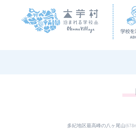
コ
ン
テ
ン
ツ
へ
ス
キ
ッ
プ
多紀地区最高峰の八ヶ尾山(678m