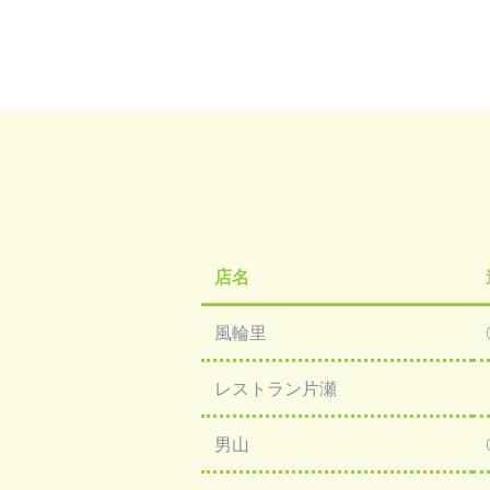
店名
風輪里
レストラン片瀬
男山