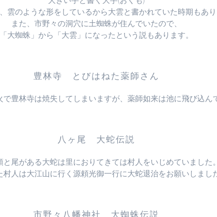
大きい芋と書く大芋(おくも)
、雲のような形をしているから大雲と書かれていた時期もあり
また、市野々の洞穴に土蜘蛛が住んでいたので、
「大蜘蛛」から「大雲」になったという説もあります。
豊林寺 とびはねた薬師さん
戦火で豊林寺は焼失してしまいますが、薬師如来は池に飛び込ん
八ヶ尾 大蛇伝説
頭と尾がある大蛇は里におりてきては村人をいじめていました
た村人は大江山に行く源頼光御一行に大蛇退治をお願いしまし
市野々八幡神社 大蜘蛛伝説