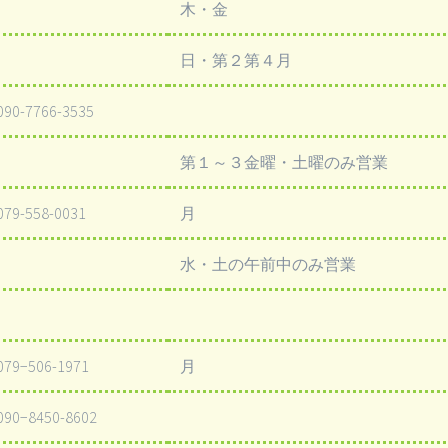
木・金
日・第２第４月
090-7766-3535
第１～３金曜・土曜のみ営業
079-558-0031
月
水・土の午前中のみ営業
079−506-1971
月
090−8450-8602