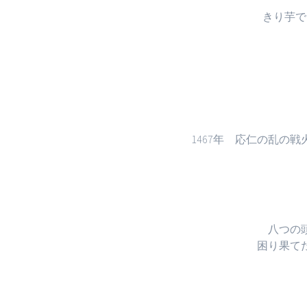
きり芋で
1467年 応仁の乱の
八つの
困り果て