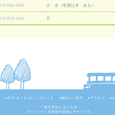
070-8980-6989
火・水（冬期は木・金も）
070-9026-2660
月
て
大芋(おくも)はこんなところ
施設のご案内
アクセス
一般社団法人 おくも村
〒669-2601 兵庫県丹波篠山市中５００