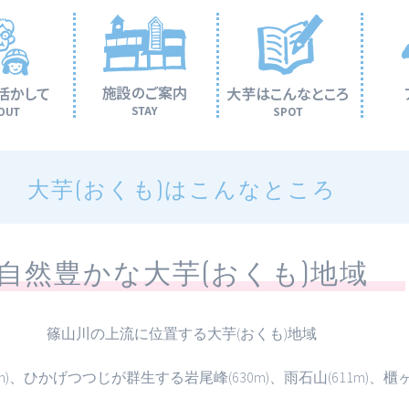
大芋(おくも)はこんなところ
自然豊かな大芋(おくも)地域
篠山川の上流に位置する大芋(おくも)地域
)、ひかげつつじが群生する岩尾峰(630m)、雨石山(611m)、櫃ヶ