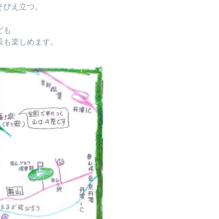
そびえ立つ。
ども
策も楽しめます。