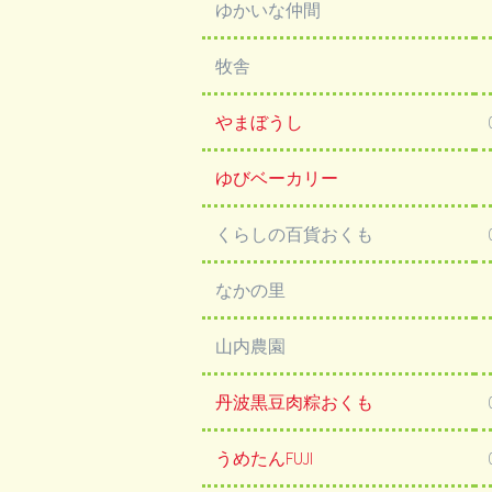
ゆかいな仲間
牧舎
やまぼうし
ゆびベーカリー
くらしの百貨おくも
なかの里
山内農園
丹波黒豆肉粽おくも
うめたんFUJI