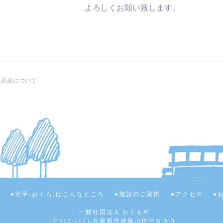
よろしくお願い致します。
不具合について
て
大芋(おくも)はこんなところ
施設のご案内
アクセス
一般社団法人 おくも村
〒669-2601 兵庫県丹波篠山市中５００