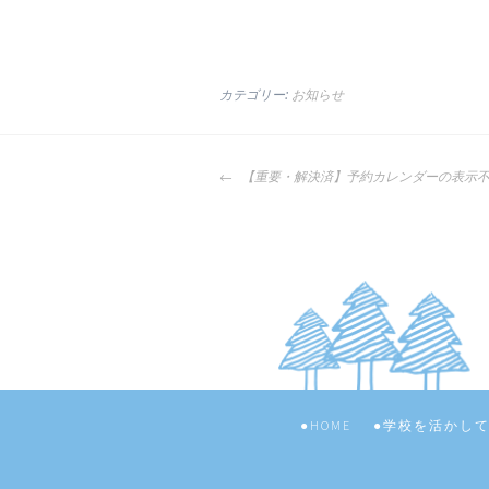
カテゴリー:
お知らせ
投
【重要・解決済】予約カレンダーの表示
稿
ナ
ビ
ゲ
ー
シ
ョ
ン
HOME
学校を活かし