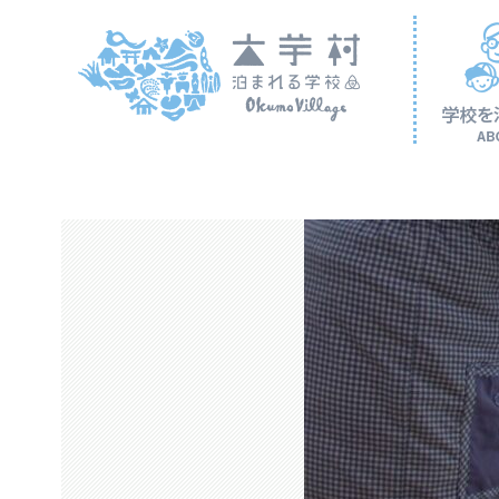
コ
ン
テ
ン
ツ
へ
ス
キ
ッ
プ