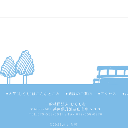
て
大芋(おくも)はこんなところ
施設のご案内
アクセス
一般社団法人 おくも村
〒669-2601 兵庫県丹波篠山市中５００
TEL:079-558-0014 / FAX:079-558-0270
©2026おくも村