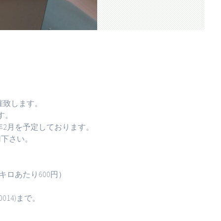
催致します。
す。
年2月を予定しております。
加下さい。
キロあたり600円）
014)まで。