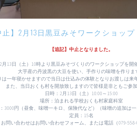
中止】2月13日黒豆みそワークショップ
【追記】中止となりました。
2月13日（土）10時より黒豆みそづくりのワークショップを開
大芋産の丹波黒の大豆を使い、手作りの味噌を作りま
りは一年寝かせますので当日は仕込みの体験となりお渡しは来
また、当日おくも村を開放致しますので皆様是非ともご参
日時：2月13日（土）10:00～15:00
場所：泊まれる学校おくも村家庭科室
：3000円（昼食、味噌一キロ、保険代など）（味噌の追加は一
定員：15名
お問い合わせはお問い合わせフォーム、または電話（079-558-0