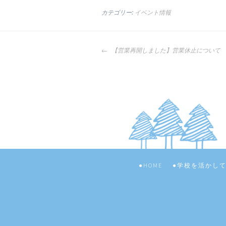
カテゴリー:
イベント情報
投
【営業再開しました】営業休止について
稿
ナ
ビ
ゲ
ー
シ
ョ
ン
HOME
学校を活かし