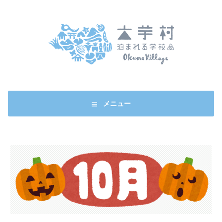
コ
ン
テ
ン
ツ
へ
ス
キ
ッ
メニュー
プ