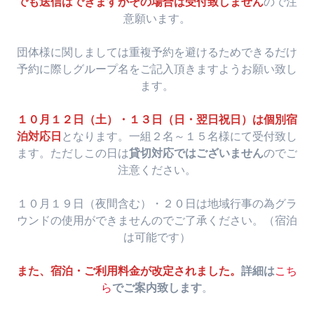
でも送信はできますがその場合は受付致しません
ので注
意願います。
団体様に関しましては重複予約を避けるためできるだけ
予約に際しグループ名をご記入頂きますようお願い致し
ます。
１０月１２日（土）・１３日（日・翌日祝日）は個別宿
泊対応日
となります。一組２名～１５名様にて受付致し
ます。ただしこの日は
貸切対応ではございません
のでご
注意ください。
１０月１９日（夜間含む）・２０日は地域行事の為グラ
ウンドの使用ができませんのでご了承ください。（宿泊
は可能です）
また、宿泊・ご利用料金が改定されました。
詳細は
こち
ら
でご案内致します
。