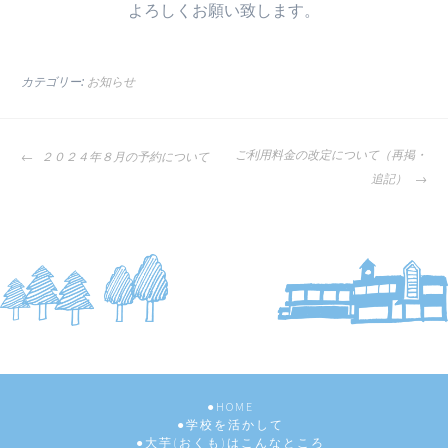
よろしくお願い致します。
カテゴリー:
お知らせ
投
ご利用料金の改定について（再掲・
２０２４年８月の予約について
稿
追記）
ナ
ビ
ゲ
ー
シ
ョ
ン
HOME
学校を活かして
大芋(おくも)はこんなところ