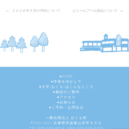
投
２０２６年５月の予約について
ビニールプール持込について
稿
ナ
ビ
ゲ
ー
シ
ョ
ン
HOME
学校を活かして
大芋(おくも)はこんなところ
施設のご案内
アクセス
お知らせ
ご予約・お問合せ
一般社団法人 おくも村
〒669-2601 兵庫県丹波篠山市中５００
TEL:079-558-0014 / FAX:079-558-0270