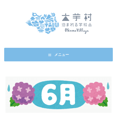
コ
ン
テ
ン
ツ
へ
ス
キ
ッ
メニュー
プ