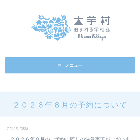
コ
ン
テ
ン
ツ
へ
ス
キ
ッ
メニュー
プ
２０２６年８月の予約について
7月 28, 2025
２０２６年８月のご予約に際しの注意事項がございま